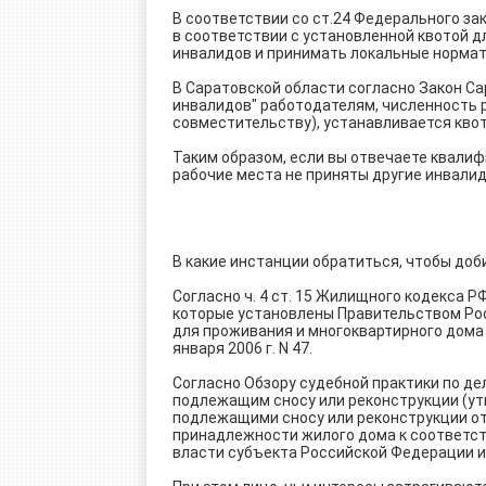
В соответствии со ст.24 Федерального за
в соответствии с установленной квотой 
инвалидов и принимать локальные нормат
В Саратовской области согласно Закон Са
инвалидов" работодателям, численность р
совместительству), устанавливается квот
Таким образом, если вы отвечаете квали
рабочие места не приняты другие инвалид
В какие инстанции обратиться, чтобы до
Согласно ч. 4 ст. 15 Жилищного кодекса 
которые установлены Правительством Ро
для проживания и многоквартирного дома
января 2006 г. N 47.
Согласно Обзору судебной практики по д
подлежащим сносу или реконструкции (утв
подлежащими сносу или реконструкции о
принадлежности жилого дома к соответс
власти субъекта Российской Федерации и