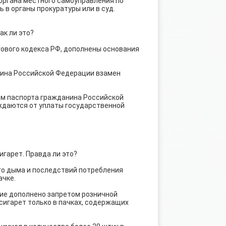
органа местного самоуправления по
в органы прокуратуры или в суд.
ак ли это?
гового кодекса РФ, дополнены основания
анина Российской Федерации взамен
ем паспорта гражданина Российской
ждаются от уплаты государственной
игарет. Правда ли это?
ого дыма и последствий потребления
ачке.
ение дополнено запретом розничной
 сигарет только в пачках, содержащих