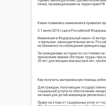
Однако законодателем сделано исключени
пачке, произведенными на территории РФ 
Какие появились изменения в правилах пр
С 1 июля 2016 года в Российской Федера
Изменения в Федеральный закон «О ветер
отдельные законодательные акты Россий
из обязанности соблюдения принципа адр
За гражданами, которые по состоянию на 
присвоение звания «Ветеран труда» при н
20 лет для женщин или выслуги лет, необ
Как получить материальную помощь ребен
Для граждан, получающих государственну
социальной услуги по обеспечению лека
питания для детей-инвалидов увеличена с 
Право на отказ от социальных услуг от го