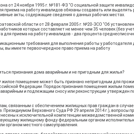
кона от 24 ноября 1995 г. №181-ФЗ "О социальной защите инвали
для приема на работу инвалидов обязаны создавать или выделять
ивные акты, содержащие сведения о данных рабочих местах.
ратовской области от 28 февраля 2005 г. №20-ЗСО "Об установлен
аботников которых составляет не менее чем 35 человек (без уче
а для приема на работу инвалидов - два процента среднесписоч
фикационным требования для выполнения работы у работодателя д
ы, вы имеете первоочередное право приема на работу
биться признания дома аварийным и не пригодным для жилья?
РФ жилое помещение может быть признано непригодным для прожи
ссийской Федерации. Порядок признания помещения жилым пом
 аварийным и подлежащим сносу или реконструкции утвержден п
елам, связанным с обеспечением жилищных прав граждан в случа
. Президиумом Верховного Суда РФ 29 апреля 2014 г.), вопросы 
тнесены к исключительной компетенции межведомственной комис
твующему жилищному фонду федеральным органом исполнительно
ли органом местного самоуправления.