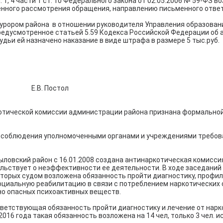
. 1, 4 части 1 ст. 10 Федерального закона от 02.05.2006 № 59-ФЗ
енного рассмотрения обращения, направлению письменного ответ
урором района в отношении руководителя Управления образован
редусмотренное статьей 5.59 Кодекса Российской Федерации об
дьи ей назначено наказание в виде штрафа в размере 5 тыс.руб.
.В. Постол
котической комиссии администрации района признана формально
а соблюдения уполномоченными органами и учреждениями требов
ыловский район с 16.01.2008 создана антинаркотическая комисси
льствует о неэффективности ее деятельности. В ходе заседаний
оторых судом возложена обязанность пройти диагностику, профил
социальную реабилитацию в связи с потреблением наркотических
но опасных психоактивных веществ.
ответствующая обязанность пройти диагностику и лечение от нарко
2016 года такая обязанность возложена на 14 чел, только 3 чел.