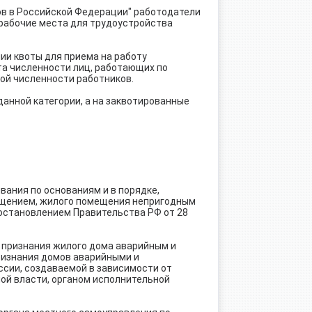
дов в Российской Федерации" работодатели
 рабочие места для трудоустройства
ии квоты для приема на работу
та численности лиц, работающих по
ной численности работников.
анной категории, а на заквотированные
вания по основаниям и в порядке,
ещением, жилого помещения непригодным
остановлением Правительства РФ от 28
е признания жилого дома аварийным и
признания домов аварийными и
сии, создаваемой в зависимости от
й власти, органом исполнительной