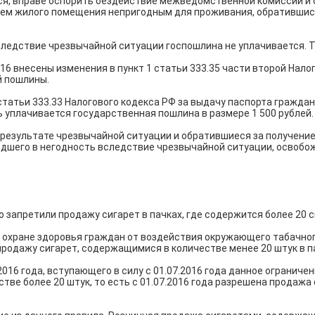
тся, вправе оспорить бездействие межведомственной комиссии и 
ием жилого помещения непригодным для проживания, обратившись 
следствие чрезвычайной ситуации госпошлина не уплачивается. Т
6 внесены изменения в пункт 1 статьи 333.35 части второй Нало
й пошлины.
 статьи 333.33 Налогового кодекса РФ за выдачу паспорта гражд
 уплачивается государственная пошлина в размере 1 500 рублей.
 результате чрезвычайной ситуации и обратившиеся за получени
дшего в негодность вследствие чрезвычайной ситуации, освобо
 запретили продажу сигарет в пачках, где содержится более 20 с
Об охране здоровья граждан от воздействия окружающего табачн
продажу сигарет, содержащимися в количестве менее 20 штук в п
016 года, вступающего в силу с 01.07.2016 года данное огранич
тве более 20 штук, то есть с 01.07.2016 года разрешена продажа