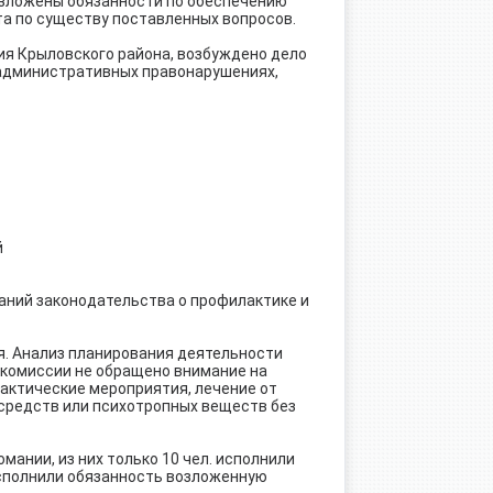
 возложены обязанности по обеспечению
а по существу поставленных вопросов.
ия Крыловского района, возбуждено дело
 административных правонарушениях,
й
аний законодательства о профилактике и
я. Анализ планирования деятельности
 комиссии не обращено внимание на
актические мероприятия, лечение от
 средств или психотропных веществ без
мании, из них только 10 чел. исполнили
 исполнили обязанность возложенную