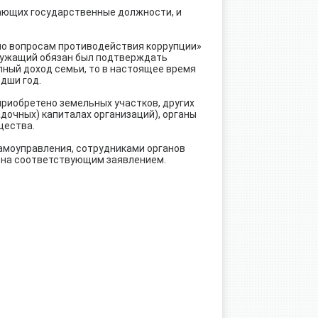
ающих государственные должности, и
по вопросам противодействия коррупции»
служащий обязан был подтверждать
пный доход семьи, то в настоящее время
дши год.
приобретено земельных участков, других
адочных) капиталах организаций), органы
щества.
самоуправления, сотрудниками органов
йона соответствующим заявлением.