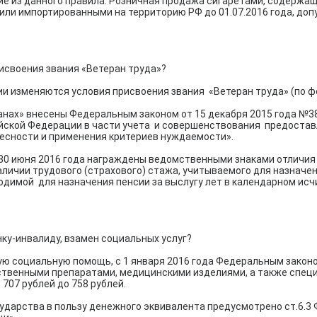
е из данного правила. Розничная продажа сигаретами, содержащ
или импортированными на территорию РФ до 01.07.2016 года, допу
исвоения звания «Ветеран труда»?
ции изменяются условия присвоения звания «Ветеран труда» (по 
анах» внесены Федеральным законом от 15 декабря 2015 года №38
ской Федерации в части учета и совершенствования предоста
есности и применения критериев нуждаемости».
30 июня 2016 года награждены ведомственными знаками отличия 
аличии трудового (страхового) стажа, учитываемого для назначен
ходимой для назначения пенсии за выслугу лет в календарном исч
ку-инвалиду, взамен социальных услуг?
ю социальную помощь, с 1 января 2016 года Федеральным законо
рственными препаратами, медицинскими изделиями, а также спе
707 рублей до 758 рублей.
сударства в пользу денежного эквивалента предусмотрено ст.6.3 