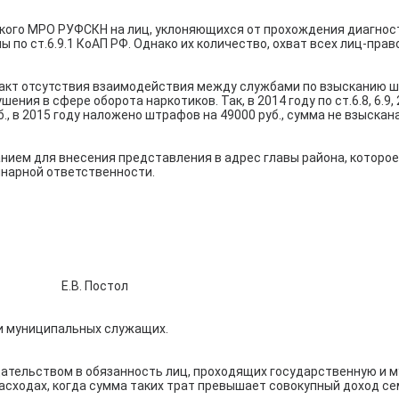
ского МРО РУФСКН на лиц, уклоняющихся от прохождения диагно
по ст.6.9.1 КоАП РФ. Однако их количество, охват всех лиц-право
акт отсутствия взаимодействия между службами по взысканию ш
ния в сфере оборота наркотиков. Так, в 2014 году по ст.6.8, 6.9
б., в 2015 году наложено штрафов на 49000 руб., сумма не взыскан
ием для внесения представления в адрес главы района, которое
нарной ответственности.
Е.В. Постол
и муниципальных служащих.
ательством в обязанность лиц, проходящих государственную и 
сходах, когда сумма таких трат превышает совокупный доход се