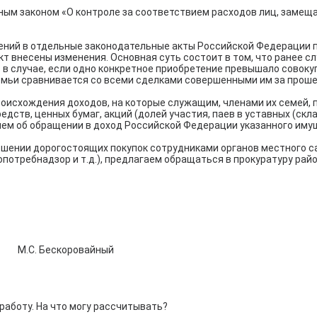
ым законом «О контроле за соответствием расходов лиц, замещ
ений в отдельные законодательные акты Российской Федерации 
кт внесены изменения. Основная суть состоит в том, что ранее 
в случае, если одно конкретное приобретение превышало совоку
емьи сравнивается со всеми сделками совершенными им за проше
оисхождения доходов, на которые служащим, членами их семей, 
дств, ценных бумаг, акций (долей участия, паев в уставных (скл
ием об обращении в доход Российской Федерации указанного иму
ершении дорогостоящих покупок сотрудниками органов местного 
опотребнадзор и т.д.), предлагаем обращаться в прокуратуру ра
ескоровайный
работу. На что могу рассчитывать?