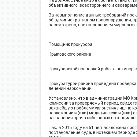
На должностное лицо в соответствии с п.п
объективного, всестороннего и своеврем
За невыполнение данных требований прок
об административном правонарушении, п
рассмотрено, постановлением мирового су
Помощник прокурора
Крыловского района Е
Прокурорской проверкой работа антинар
Прокуратурой района проведена проверк
лечении наркомании.
Установлено, что в администрации МО Кр
комиссии за проверяемый период свидете
важнейшую проблему уклонения лиц, на к
наркомании и (или) медицинскую и (или) 
назначения врача либо новых потенциаль
Так, в 2015 году на 61 чел. возложена со
постановление суда, в истекшем периоде 