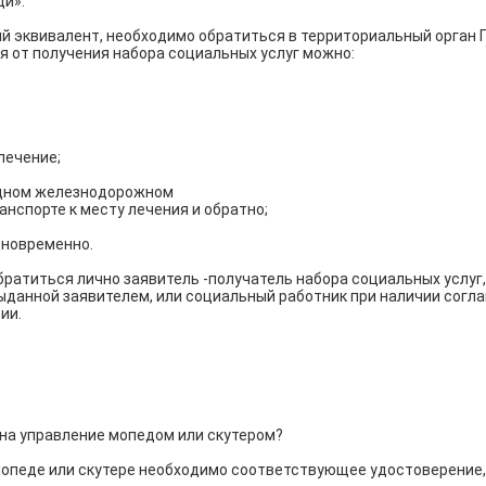
щи».
ый эквивалент, необходимо обратиться в территориальный орган 
 от получения набора социальных услуг можно:
 лечение;
родном железнодорожном
анспорте к месту лечения и обратно;
одновременно.
ратиться лично заявитель -получатель набора социальных услуг
ыданной заявителем, или социальный работник при наличии сог
ии.
 на управление мопедом или скутером?
 мопеде или скутере необходимо соответствующее удостоверени