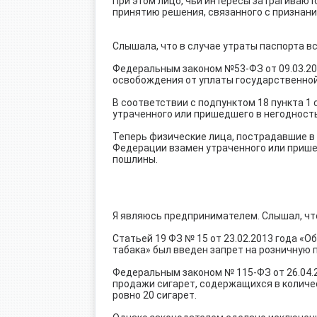
При этом лицо, чьи интересы затрагиваю
принятию решения, связанного с признан
Слышала, что в случае утраты паспорта в
Федеральным законом №53-ФЗ от 09.03.201
освобождения от уплаты государственно
В соответствии с подпунктом 18 пункта 1
утраченного или пришедшего в негодность
Теперь физические лица, пострадавшие в
Федерации взамен утраченного или прише
пошлины.
Я являюсь предпринимателем. Слышал, что
Статьей 19 ФЗ № 15 от 23.02.2013 года «
табака» был введен запрет на розничную 
Федеральным законом № 115-ФЗ от 26.04.2
продажи сигарет, содержащихся в количес
ровно 20 сигарет.