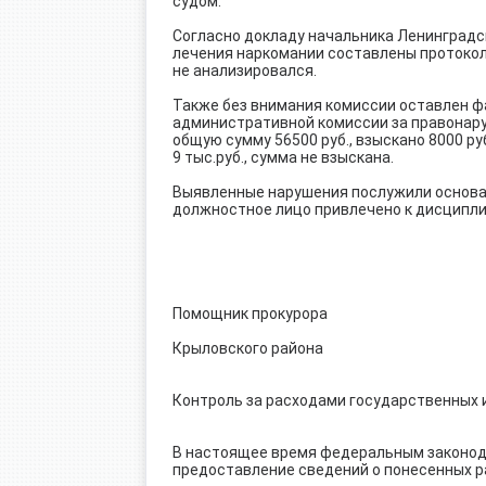
судом.
Согласно докладу начальника Ленинград
лечения наркомании составлены протоколы 
не анализировался.
Также без внимания комиссии оставлен ф
административной комиссии за правонаруше
общую сумму 56500 руб., взыскано 8000 ру
9 тыс.руб., сумма не взыскана.
Выявленные нарушения послужили основан
должностное лицо привлечено к дисципли
Помощник прокурора
Крыловского района 
Контроль за расходами государственных 
В настоящее время федеральным законод
предоставление сведений о понесенных ра