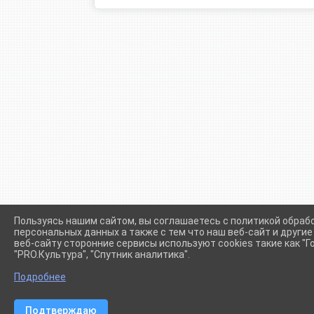
Пользуясь нашим сайтом, вы соглашаетесь с политикой обраб
персональных данных а также с тем что наш веб-сайт и други
веб-сайту сторонние сервисы используют cookies такие как "Го
"PRO.Культура", "Спутник аналитика".
Сетевое издание (сайт) "Администрации Крыловского сел
Подробнее
Подтверждаю