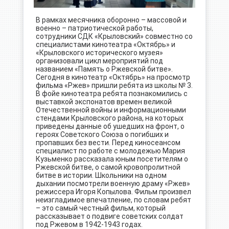
В рамках месячника оборонно – массовой и
военно – патриотической работы,
сотрудники СДК «Крыловский» совместно со
специалистами кинотеатра «Октябрь» и
«Крыловского исторического музея»
организовали цикл мероприятий под
названием «Память о Ржевской битве».
Сегодня в кинотеатр «Октябрь» на просмотр
фильма «Ржев» пришли ребята из школы № 3.
В фойе кинотеатра ребята познакомились с
выставкой экспонатов времен великой
Отечественной войны и информационными
стендами Крыловского района, на которых
приведены данные об ушедших на фронт, о
героях Советского Союза о погибших и
пропавших без вести. Перед киносеансом
специалист по работе с молодежью Мария
Кузьменко рассказала юным посетителям о
Ржевской битве, о самой кровопролитной
битве в истории. Школьники на одном
дыхании посмотрели военную драму «Ржев»
режиссера Игоря Копылова. Фильм произвел
неизгладимое впечатление, по словам ребят
– это самый честный фильм, который
рассказывает о подвиге советских солдат
под Ржевом в 1942-1943 годах.