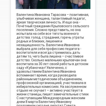
Валентина Ивановна Тарасова – позитивная,
улыбчивая женщина, талантливый педагог,
яркая творческая личность. И еще она -
Почётный гражданин Крыловского сельского
поселения. Сложно представить, но она
испытала на себе все тяготы военного
детства: голод, страдания, горечь утраты
родных и близких, лишения и
незащищенность. Валентина Ивановна
выбрала для себя профессию педагога -
воспитателя и всегда стремилась дать
детям то, чего была лишена – счастливое
детство. Сколько маленьких крыловчан она
воспитала за 30 лет своей работы в детском
саду «Кубаночка»! Увлеченно, с
удовольствием Валентина Ивановна
вспоминает время, когда руководила
районным методическим объединением,
профсоюзной организацией, участвовала в
избирательных комиссиях. На заслуженном
отдыхе не скучает – активно участвует в
жизни станицы, пишет замечательные стихи.
С наступающим Международным женским
днем 8 марта Валентину Ивановну
поздравили сегодня депутат Совета