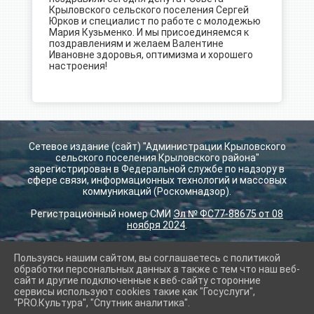
Крыловского сельского поселения Сергей
Юрков и специалист по работе с молодежью
Мария Кузьменко. И мы присоединяемся к
поздравлениям и желаем Валентине
Ивановне здоровья, оптимизма и хорошего
настроения!
Сетевое издание (сайт) "Администрации Крыловского
сельского поселения Крыловского района"
зарегистрирован в Федеральной службе по надзору в
сфере связи, информационных технологий и массовых
коммуникаций (Роскомнадзор).
Регистрационный номер СМИ
Эл № ФС77-88675 от 08
ноября 2024
.
Пользуясь нашим сайтом, вы соглашаетесь с политикой
2026 г. krilovskay.ru
обработки персональных данных а также с тем что наш веб-
Вход
сайт и другие подключенные к веб-сайту сторонние
Карта сайта
сервисы используют cookies такие как "Госуслуги",
Политика обработки персональных данных
"PRO.Культура", "Спутник аналитика".