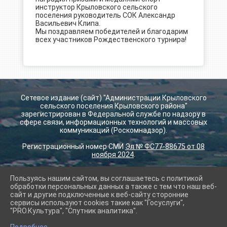
инструктор Крыловского сельского
поселения руководитель СОК Александр
Васильевич Клипа.
Мы поздравляем победителей и благодарим
всех участников Рождественского турнира!
Сетевое издание (сайт) "Администрации Крыловского
сельского поселения Крыловского района"
зарегистрирован в Федеральной службе по надзору в
сфере связи, информационных технологий и массовых
коммуникаций (Роскомнадзор).
Регистрационный номер СМИ
Эл № ФС77-88675 от 08
ноября 2024
.
Пользуясь нашим сайтом, вы соглашаетесь с политикой
2026 г. krilovskay.ru
обработки персональных данных а также с тем что наш веб-
Вход
сайт и другие подключенные к веб-сайту сторонние
Карта сайта
сервисы используют cookies такие как "Госуслуги",
Политика обработки персональных данных
"PRO.Культура", "Спутник аналитика".