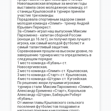
Новопашковская впервые за многие годы
выставила свою молодежную команду, от
станицы Крыловской в турнире приняли
участие три команды.
Порадовала спортивным задором самая
молодая команда «Олимп»- тренер Андрей
Юрьевич Перекрест.
За «Олимп» играл наш выпускник Максим
Пархоменко - капитан сборной России
(юноши до 16 лет), он получил приз лучшего
игрока, как самый молодой футболист и
самый талантливый защитник.
Соревнования прошли на высоком уровне, по
завершению турнира места определились в
следующем порядке:
1 место команда «Кубань» ст.
Новосергиевская,
2 место команда «Олимп» ст. Крыловская,
3 место команда «Старт» ст. Крыловская,
4 место команда «Штурм» ст. Кугоейская.
По решению жюри лучшими игроками
турнира стали: Максим Пархоменко «Олимп»,
Александр Еременко «Старт», Корольков
Александр «Штурм», Баберцян Роберт
«Кубань».
От имени главы Крыловского сельского
поселения футболистов поздравил и
наградил призами и медалями спорт-