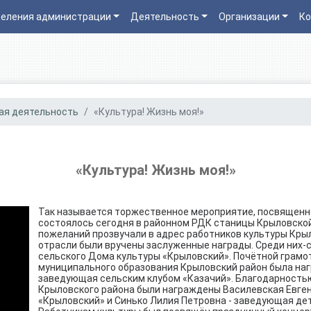
еления администрации
Деятельность
Организации
Ко
ая деятельность
«Культура! Жизнь моя!»
«Культура! Жизнь моя!»
Так называется торжественное мероприятие, посвященн
состоялось сегодня в районном РДК станицы Крыловской
пожеланий прозвучали в адрес работников культуры Кры
отрасли были вручены заслуженные награды. Среди них-с
сельского Дома культуры «Крыловский». Почётной грамо
муниципального образования Крыловский район была на
заведующая сельским клубом «Казачий». Благодарность
Крыловского района были награждены Василевская Евге
«Крыловский» и Синько Лилия Петровна - заведующая де