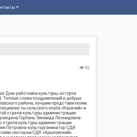
нтакты
56
ое Дню работника культуры, которое
. Теплые слова поздравлений и добрых
ловского района, лучшим представителям
пециалисты сельского клуба «Казачий» и
той отдела культуры администрации
граждена Горбань Зинаида Леонидовна-
ю отдела культуры администрации
ния Петровна-культорганизатор СДК
тским сектором СДК «Крыловский».