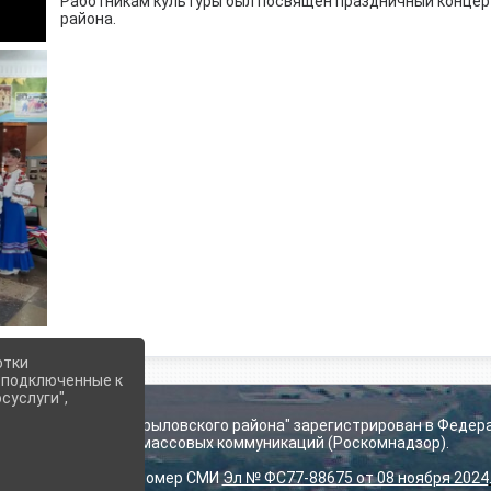
Работникам культуры был посвящён праздничный концерт
района.
отки
е подключенные к
суслуги",
ьского поселения Крыловского района" зарегистрирован в Федер
технологий и массовых коммуникаций (Роскомнадзор).
Регистрационный номер СМИ
Эл № ФС77-88675 от 08 ноября 2024