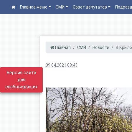
Главное меню
СМИ
Совет депутатов
Подразд
Главная
СМИ
Новости
В Крыло
09.04.2021 09:43
Версия сайта
для
слабовидящих