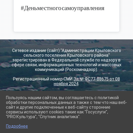
#Деньместногосамоуправления
Сетевое издание (сайт) "Администрации Крыловского
сельского поселения Крыловского района"
зарегистрирован в Федеральной службе по надзору в
сфере связи, информационных технологий и массовых
коммуникаций (Роскомнадзор).
Регистрационный номер СМИ
Эл № ФС77-88675 от 08
ноября 2024
.
Пользуясь нашим сайтом, вы соглашаетесь с политикой
2026 г. krilovskay.ru
обработки персональных данных а также с тем что наш веб-
Вход
сайт и другие подключенные к веб-сайту сторонние
Карта сайта
сервисы используют cookies такие как "Госуслуги",
Политика обработки персональных данных
"PRO.Культура", "Спутник аналитика".
Подробнее
Сделано на KubCMS