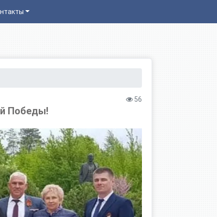
нтакты
56
ой Победы!