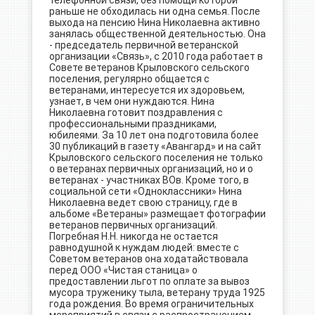
телефонной связи, без помощи которой
раньше не обходилась ни одна семья. После
выхода на пенсию Нина Николаевна активно
занялась общественной деятельностью. Она
- председатель первичной ветеранской
организации «Связь», с 2010 года работает в
Совете ветеранов Крыловского сельского
поселения, регулярно общается с
ветеранами, интересуется их здоровьем,
узнает, в чем они нуждаются. Нина
Николаевна готовит поздравления с
профессиональными праздниками,
юбилеями. За 10 лет она подготовила более
30 публикаций в газету «Авангард» и на сайт
Крыловского сельского поселения не только
о ветеранах первичных организаций, но и о
ветеранах - участниках ВОв. Кроме того, в
социальной сети «Одноклассники» Нина
Николаевна ведет свою страницу, где в
альбоме «Ветераны» размещает фотографии
ветеранов первичных организаций.
Погребная Н.Н. никогда не остается
равнодушной к нуждам людей: вместе с
Советом ветеранов она ходатайствовала
перед ООО «Чистая станица» о
предоставлении льгот по оплате за вывоз
мусора труженику тыла, ветерану труда 1925
года рождения. Во время ограничительных