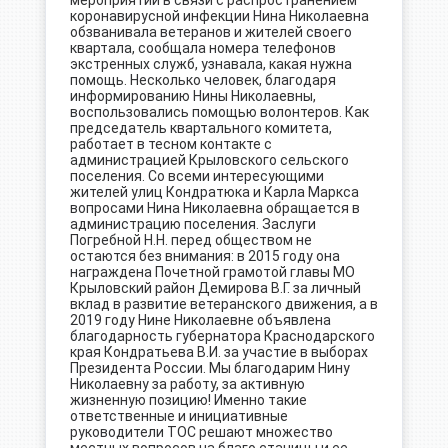
мероприятий в связи с распространением
коронавирусной инфекции Нина Николаевна
обзванивала ветеранов и жителей своего
квартала, сообщала номера телефонов
экстренных служб, узнавала, какая нужна
помощь. Несколько человек, благодаря
информированию Нины Николаевны,
воспользовались помощью волонтеров. Как
председатель квартального комитета,
работает в тесном контакте с
администрацией Крыловского сельского
поселения. Со всеми интересующими
жителей улиц Кондратюка и Карла Маркса
вопросами Нина Николаевна обращается в
администрацию поселения. Заслуги
Погребной Н.Н. перед обществом не
остаются без внимания: в 2015 году она
награждена Почетной грамотой главы МО
Крыловский район Демирова В.Г. за личный
вклад в развитие ветеранского движения, а в
2019 году Нине Николаевне объявлена
благодарность губернатора Краснодарского
края Кондратьева В.И. за участие в выборах
Президента России. Мы благодарим Нину
Николаевну за работу, за активную
жизненную позицию! Именно такие
ответственные и инициативные
руководители ТОС решают множество