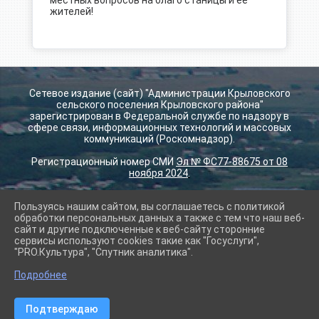
местных вопросов на благо станицы и ее
жителей!
Сетевое издание (сайт) "Администрации Крыловского
сельского поселения Крыловского района"
зарегистрирован в Федеральной службе по надзору в
сфере связи, информационных технологий и массовых
коммуникаций (Роскомнадзор).
Регистрационный номер СМИ
Эл № ФС77-88675 от 08
ноября 2024
.
Пользуясь нашим сайтом, вы соглашаетесь с политикой
2026 г. krilovskay.ru
обработки персональных данных а также с тем что наш веб-
Вход
сайт и другие подключенные к веб-сайту сторонние
Карта сайта
сервисы используют cookies такие как "Госуслуги",
Политика обработки персональных данных
"PRO.Культура", "Спутник аналитика".
Подробнее
Сделано на KubCMS
Разработка и поддержка
Подтверждаю