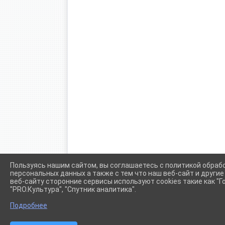
Пользуясь нашим сайтом, вы соглашаетесь с политикой обраб
персональных данных а также с тем что наш веб-сайт и други
веб-сайту сторонние сервисы используют cookies такие как "Го
"PRO.Культура", "Спутник аналитика".
Подробнее
Сетевое издание (сайт) "Администрации Крыловского сел