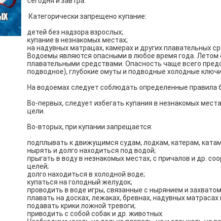
сегодня и завтра.
Категорически запрещено купание:
детей без надзора взрослых;
купание в незнакомых местах;
на надувных матрацах, камерах и других плавательных ср
Водоемы являются опасными в любое время года. Летом 
плавательными средствами. Опасность чаще всего предс
подводное), глубокие омуты и подводные холодные ключи
На водоемах следует соблюдать определенные правила 
Во-первых, следует избегать купания в незнакомых места
цели.
Во-вторых, при купании запрещается:
подплывать к движущимся судам, лодкам, катерам, ката
нырять и долго находиться под водой;
прыгать в воду в незнакомых местах, с причалов и др. со
целей;
долго находиться в холодной воде;
купаться на голодный желудок;
проводить в воде игры, связанные с нырянием и захватом 
плавать на досках, лежаках, бревнах, надувных матрасах
подавать крики ложной тревоги;
приводить с собой собак и др. животных.