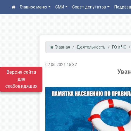
Главное меню
СМИ
Совет депутатов
Подразд
Главная
Деятельность
ГО и ЧС
07.06.2021 15:32
Уваж
Версия сайта
для
слабовидящих