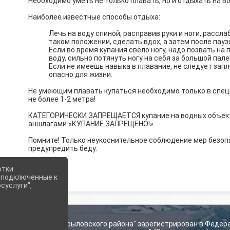
Необходимо уметь не только плавать, но и отдыхать на во
Наиболее известные способы отдыха:
Лечь на воду спиной, расправив руки и ноги, рассл
таком положении, сделать вдох, а затем после пауз
Если во время купания свело ногу, надо позвать на 
воду, сильно потянуть ногу на себя за большой пале
Если не имеешь навыка в плавание, не следует запл
опасно для жизни.
Не умеющим плавать купаться необходимо только в спец
не более 1-2 метра!
КАТЕГОРИЧЕСКИ ЗАПРЕЩАЕТСЯ купание на водных объек
аншлагами «КУПАНИЕ ЗАПРЕЩЕНО!»
Помните! Только неукоснительное соблюдение мер безоп
предупредить беду.
отки
е подключенные к
суслуги",
ьского поселения Крыловского района" зарегистрирован в Федер