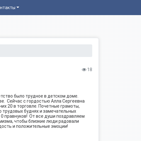
нтакты
18
етство было трудное в детском доме.
ве. Сейчас с гордостью Алла Сергеевна
них 20 в торговле. Почетные грамоты,
о трудовых буднях и замечательных
и 10 правнуков! От все души поздравляем
мизма, чтобы близкие люди радовали
адость и положительные эмоции!