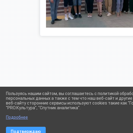
Пользуясь нашим сайтом, вы соглашаетесь с политикой обраб
персональных данных а также с тем что наш веб-сайт и други
веб-сайту сторонние сервисы используют cookies такие как "Го
"PRO.Культура", "Спутник аналитика".
Сетевое издание (сайт) "Администрации Крыловского сел
Подробнее
Подтверждаю