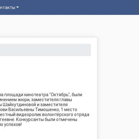
нтакты
на площади кинотеатра "Октябрь", были
 мнением жюри, заместителя главы
ы Шайхутдиновой и заместителя
ови Васильевны Тимошенко, 1 место
местный видеоролик волонтёрского отряда
геевне. Конкурсанты были отмечены
х успехов!