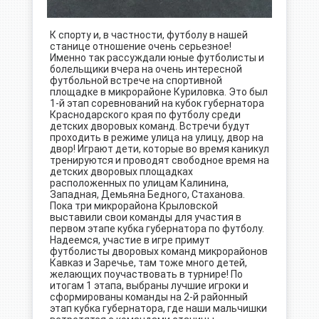
К спорту и, в частности, футболу в нашей
станице отношение очень серьезное!
Именно так рассуждали юные футболисты и
болельщики вчера на очень интересной
футбольной встрече на спортивной
площадке в микрорайоне Куриловка. Это был
1-й этап соревнований на кубок губернатора
Краснодарского края по футболу среди
детских дворовых команд. Встречи будут
проходить в режиме улица на улицу, двор на
двор! Играют дети, которые во время каникул
тренируются и проводят свободное время на
детских дворовых площадках
расположенных по улицам Калинина,
Западная, Демьяна Бедного, Стаханова.
Пока три микрорайона Крыловской
выставили свои команды для участия в
первом этапе кубка губернатора по футболу.
Надеемся, участие в игре примут
футболисты дворовых команд микрорайонов
Кавказ и Заречье, там тоже много детей,
желающих поучаствовать в турнире! По
итогам 1 этапа, выбраны лучшие игроки и
сформированы команды на 2-й районный
этап кубка губернатора, где наши мальчишки