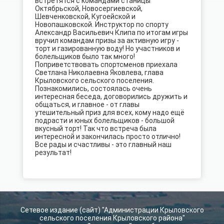
встретятся с командами станицы
Октябрьской, Новосергиевской,
Шевченковской, Кугоейской и
Новопашковской. Инструктор по спорту
Александр Васильевич Клипа по итогам игры
вручил командам призы за активную игру -
торт и газированную воду! Но участников и
болельщиков было так много!
Поприветствовать спортсменов приехала
Светлана Николаевна Яковлева, глава
Крыловского сельского поселения.
Познакомились, состоялась очень
интересная беседа, договорились дружить и
общаться, и главное - от главы
утешительный приз для всех, кому надо ещё
подрасти и юных болельщиков - большой
вкусный торт! Так что встреча была
интересной и закончилась просто отлично!
Все рады и счастливы - это главный наш
результат!
Сетевое издание (сайт) "Администрации Крыловского
сельского поселения Крыловского района"