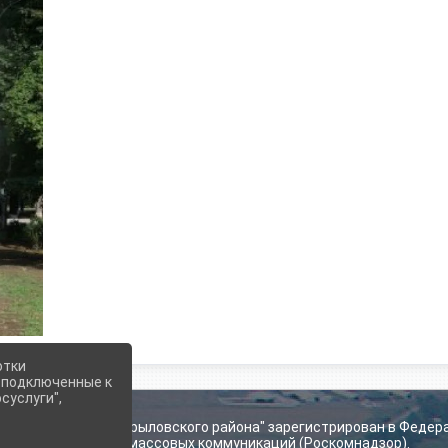
отки
е подключенные к
суслуги",
ьского поселения Крыловского района" зарегистрирован в Федер
технологий и массовых коммуникаций (Роскомнадзор).