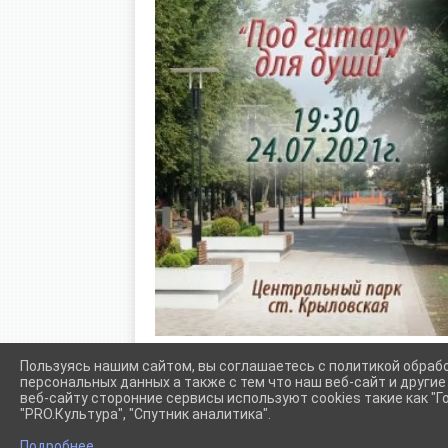
Пользуясь нашим сайтом, вы соглашаетесь с политикой обраб
персональных данных а также с тем что наш веб-сайт и други
веб-сайту сторонние сервисы используют cookies такие как "Го
"PRO.Культура", "Спутник аналитика".
Сетевое издание (сайт) "Администрации Крыловского сел
Подробнее