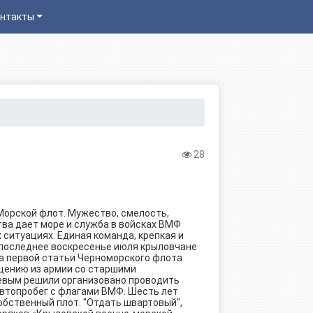
нтакты
28
Морской флот. Мужество, смелость,
ства дает море и служба в войсках ВМФ
 ситуациях. Единая команда, крепкая и
 последнее воскресенье июля крыловчане
на первой статьи Черноморского флота
щению из армии со старшими
евым решили организовано проводить
автопробег с флагами ВМФ. Шесть лет
обственный плот. "Отдать швартовый",