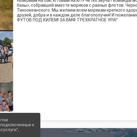
«Баковым на бак, ютовым на ют» чётко звучат команды 
базы», собравшей вместе моряков с разных флотов: Черно
Тихоокеанского. Мы желаем всем морякам крепкого здор
друзей, добра и в каждом деле благополучия! И пожелан
ФУТОВ ПОД КИЛЕМ! ЗА ВМФ ТРЕХКРАТНОЕ УРА!"
отки
е подключенные к
суслуги",