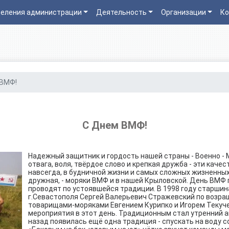
еления администрации
Деятельность
Организации
Ко
 ВМФ!
С Днем ВМФ!
Надежный защитник и гордость нашей страны - Военно - 
отвага, воля, твёрдое слово и крепкая дружба - эти каче
навсегда, в будничной жизни и самых сложных жизненных
дружная, - моряки ВМФ и в нашей Крыловской. День ВМФ
проводят по устоявшейся традиции. В 1998 году старши
г.Севастополя Сергей Валерьевич Стражевский по возра
товарищами-моряками Евгением Курипко и Игорем Текуч
мероприятия в этот день. Традиционным стал утренний 
назад появилась ещё одна традиция - спускать на воду с