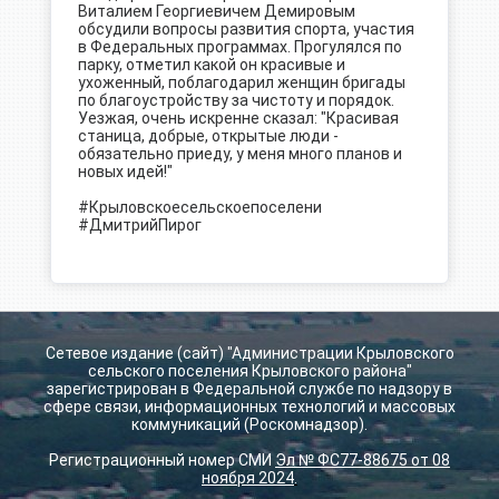
Виталием Георгиевичем Демировым
обсудили вопросы развития спорта, участия
в Федеральных программах. Прогулялся по
парку, отметил какой он красивые и
ухоженный, поблагодарил женщин бригады
по благоустройству за чистоту и порядок.
Уезжая, очень искренне сказал: "Красивая
станица, добрые, открытые люди -
обязательно приеду, у меня много планов и
новых идей!"
#Крыловскоесельскоепоселени
#ДмитрийПирог
Сетевое издание (сайт) "Администрации Крыловского
сельского поселения Крыловского района"
зарегистрирован в Федеральной службе по надзору в
сфере связи, информационных технологий и массовых
коммуникаций (Роскомнадзор).
Регистрационный номер СМИ
Эл № ФС77-88675 от 08
ноября 2024
.