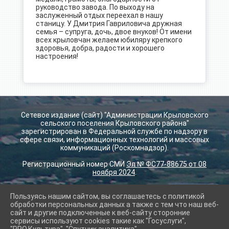
руководство завода. По выходу на
заслуженный отдых переехал в нашу
станицу. У Дмитрия Гавриловича дружная
семья – супруга, дочь, двое внуков! От имени
всех крыловчан желаем юбиляру крепкого
здоровья, добра, радости и хорошего
настроения!
Сетевое издание (сайт) "Администрации Крыловского
сельского поселения Крыловского района"
зарегистрирован в Федеральной службе по надзору в
сфере связи, информационных технологий и массовых
коммуникаций (Роскомнадзор).
Регистрационный номер СМИ
Эл № ФС77-88675 от 08
ноября 2024
.
Пользуясь нашим сайтом, вы соглашаетесь с политикой
2026 г. krilovskay.ru
обработки персональных данных а также с тем что наш веб-
Вход
сайт и другие подключенные к веб-сайту сторонние
Карта сайта
сервисы используют cookies такие как "Госуслуги",
Политика обработки персональных данных