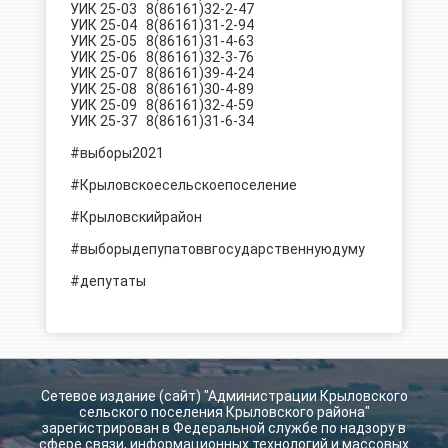
УИК 25-03 8(86161)32-2-47
УИК 25-04 8(86161)31-2-94
УИК 25-05 8(86161)31-4-63
УИК 25-06 8(86161)32-3-76
УИК 25-07 8(86161)39-4-24
УИК 25-08 8(86161)30-4-89
УИК 25-09 8(86161)32-4-59
УИК 25-37 8(86161)31-6-34
#выборы2021
#Крыловскоесельскоепоселение
#Крыловскийрайон
#выборыдепупатоввгосударственнуюдуму
#депутаты
Сетевое издание (сайт) "Администрации Крыловского
сельского поселения Крыловского района"
зарегистрирован в Федеральной службе по надзору в
сфере связи, информационных технологий и массовых