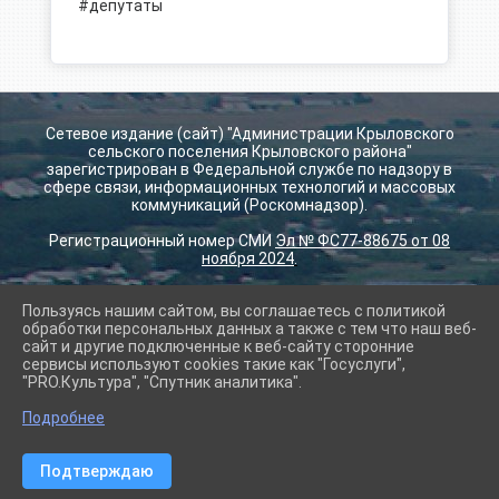
#депутаты
Сетевое издание (сайт) "Администрации Крыловского
сельского поселения Крыловского района"
зарегистрирован в Федеральной службе по надзору в
сфере связи, информационных технологий и массовых
коммуникаций (Роскомнадзор).
Регистрационный номер СМИ
Эл № ФС77-88675 от 08
ноября 2024
.
Пользуясь нашим сайтом, вы соглашаетесь с политикой
2026 г. krilovskay.ru
обработки персональных данных а также с тем что наш веб-
Вход
сайт и другие подключенные к веб-сайту сторонние
Карта сайта
сервисы используют cookies такие как "Госуслуги",
Политика обработки персональных данных
"PRO.Культура", "Спутник аналитика".
Подробнее
Сделано на KubCMS
Разработка и поддержка
Подтверждаю