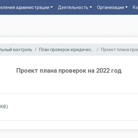
еления администрации
Деятельность
Организации
Ко
льный контроль
План проверок юридичес...
Проект плана пров
Проект плана проверок на 2022 год
KiB)