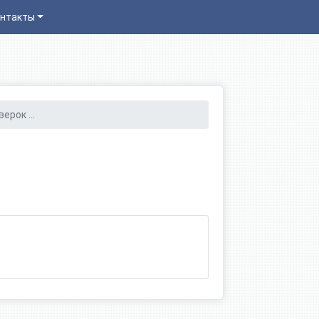
нтакты
ерок ...