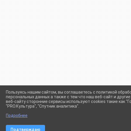
Пользуясь нашим сайтом, вы соглашаетесь с политикой обраб
персональных данных а также с тем что наш веб-сайт и други
веб-сайту сторонние сервисы используют cookies такие как "Го
"PRO.Культура", "Спутник аналитика".
Сетевое издание (сайт) "Администрации Крыловского сел
Подробнее
Подтверждаю