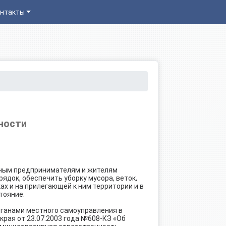
нтакты
ности
ьным предпринимателям и жителям
ядок, обеспечить уборку мусора, веток,
х и на прилегающей к ним территории и в
тояние.
рганами местного самоуправления в
края от 23.07.2003 года №608-КЗ «Об