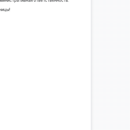
министративная ответственность.
ницы!