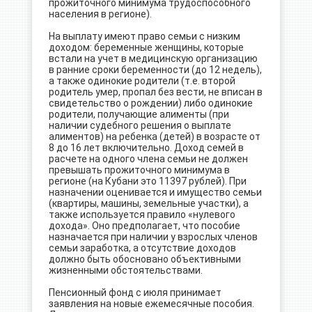
прожиточного минимума трудоспособного
населения в регионе).
На выплату имеют право семьи с низким
доходом: беременные женщины, которые
встали на учет в медицинскую организацию
в ранние сроки беременности (до 12 недель),
а также одинокие родители (т.е. второй
родитель умер, пропал без вести, не вписан в
свидетельство о рождении) либо одинокие
родители, получающие алименты (при
наличии судебного решения о выплате
алиментов) на ребенка (детей) в возрасте от
8 до 16 лет включительно. Доход семей в
расчете на одного члена семьи не должен
превышать прожиточного минимума в
регионе (на Кубани это 11397 рублей). При
назначении оценивается и имущество семьи
(квартиры, машины, земельные участки), а
также используется правило «нулевого
дохода». Оно предполагает, что пособие
назначается при наличии у взрослых членов
семьи заработка, а отсутствие доходов
должно быть обосновано объективными
жизненными обстоятельствами.
Пенсионный фонд с июля принимает
заявления на новые ежемесячные пособия.