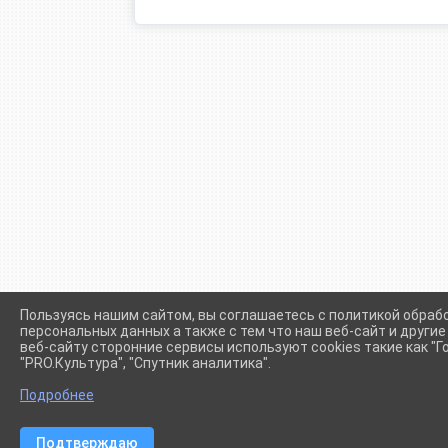
Пользуясь нашим сайтом, вы соглашаетесь с политикой обраб
персональных данных а также с тем что наш веб-сайт и други
веб-сайту сторонние сервисы используют cookies такие как "Го
"PRO.Культура", "Спутник аналитика".
Сетевое издание (сайт) "Администрации Крыловского сел
Подробнее
Подтверждаю